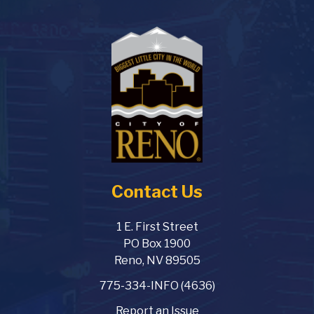
Contact Us
1 E. First Street
PO Box 1900
Reno, NV 89505
775-334-INFO (4636)
Report an Issue