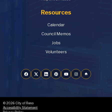
Resources
Calendar
Council Memos
Jobs
Volunteers
home
© 2026 City of Reno
Accessibility Statement